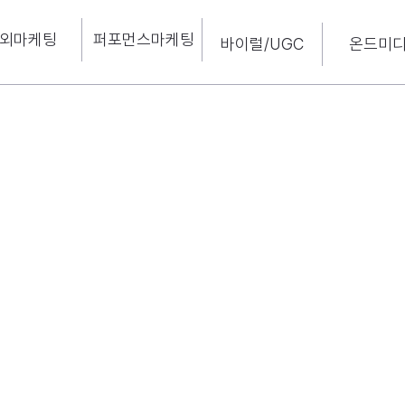
외마케팅
퍼포먼스마케팅
바이럴/UGC
온드미